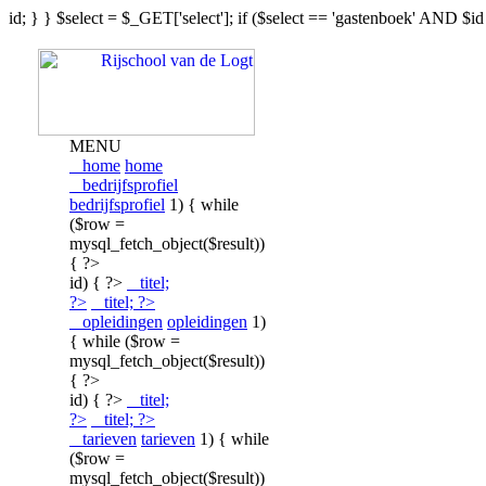
id; } } $select = $_GET['select']; if ($select == 'gastenboek' AND $id
MENU
home
home
bedrijfsprofiel
bedrijfsprofiel
1) { while
($row =
mysql_fetch_object($result))
{ ?>
id) { ?>
titel;
?>
titel; ?>
opleidingen
opleidingen
1)
{ while ($row =
mysql_fetch_object($result))
{ ?>
id) { ?>
titel;
?>
titel; ?>
tarieven
tarieven
1) { while
($row =
mysql_fetch_object($result))